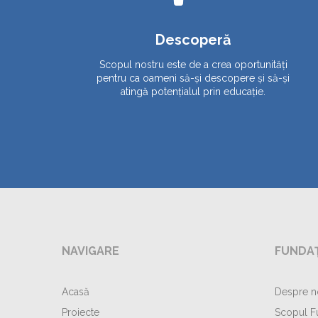
Descoperă
Scopul nostru este de a crea oportunități
pentru ca oameni să-și descopere și să-și
atingă potențialul prin educație.
NAVIGARE
FUNDAȚ
Acasă
Despre n
Proiecte
Scopul F