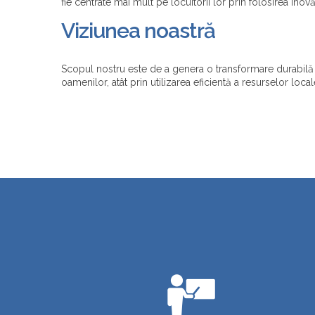
fie centrate mai mult pe locuitorii lor prin folosirea inov
Viziunea noastră
Scopul nostru este de a genera o transformare durabilă 
oamenilor, atât prin utilizarea eficientă a resurselor loca