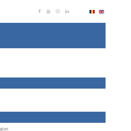
Prezentare
espre noi
copul Fundației
biective
alori