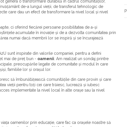
ot genera o transformare durabilă în cadrul comunităților,
nvățământ de-a lungul vieții, de transferul tehnologic de
P
ecte care dau un efect de transformare la nivel local și nivel
te, ci oferind fiecărei persoane posibilitatea de a-și
ștințele acumulate în inovație și de a dezvolta comunitatea prin
ărea numai dacă membrii lor se inspiră și se încurajează
A2U sunt inspirate din valorile companiei, pentru a defini
cel mai de preț bun -
oamenii
. Am realizat un sondaj printre
rincipale, preocupările legate de comunitate și modul în care
i, familiile lor și orașul lor.
oresc să îmbunătățească comunitățile din care provin și care
ea vieții pentru toți cei care trăiesc, lucrează și iubesc
ucces implementate la nivel local în alte orașe sau la nivel
iața oamenilor prin educație, care fac ca orașele noastre să