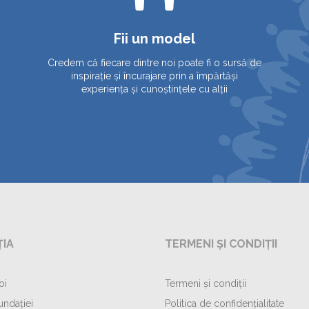
Fii un model
Credem că fiecare dintre noi poate fi o sursă de
inspirație și încurajare prin a împărtăși
experiența și cunoștințele cu alții
IA
TERMENI ȘI CONDIȚII
oi
Termeni și condiții
undației
Politica de confidențialitate