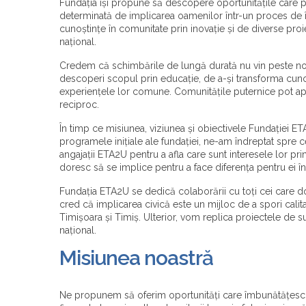
Fundația își propune să descopere oportunitățile care p
determinată de implicarea oamenilor într-un proces de î
cunoștințe în comunitate prin inovație și de diverse proi
național.
Credem că schimbările de lungă durată nu vin peste noap
descoperi scopul prin educație, de a-și transforma cuno
experiențele lor comune. Comunitățile puternice pot ap
reciproc.
În timp ce misiunea, viziunea și obiectivele Fundației ET
programele inițiale ale fundației, ne-am îndreptat spre 
angajații ETA2U pentru a afla care sunt interesele lor p
doresc să se implice pentru a face diferența pentru ei înșiș
Fundația ETA2U se dedică colaborării cu toți cei care d
cred că implicarea civică este un mijloc de a spori calitat
Timișoara și Timiș. Ulterior, vom replica proiectele de s
național.
Misiunea noastră
Ne propunem să oferim oportunități care îmbunătățesc v