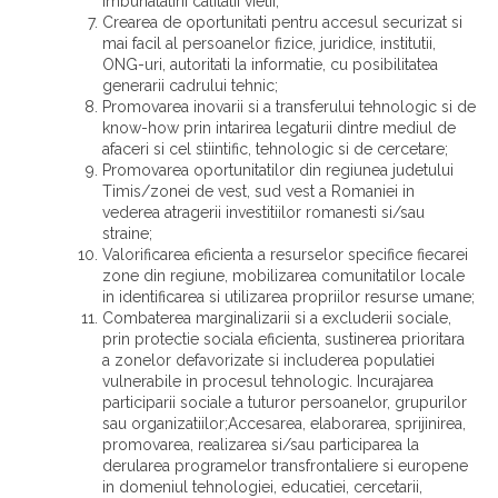
imbunatatirii calitatii vietii;
Crearea de oportunitati pentru accesul securizat si
mai facil al persoanelor fizice, juridice, institutii,
ONG-uri, autoritati la informatie, cu posibilitatea
generarii cadrului tehnic;
Promovarea inovarii si a transferului tehnologic si de
know-how prin intarirea legaturii dintre mediul de
afaceri si cel stiintific, tehnologic si de cercetare;
Promovarea oportunitatilor din regiunea judetului
Timis/zonei de vest, sud vest a Romaniei in
vederea atragerii investitiilor romanesti si/sau
straine;
Valorificarea eficienta a resurselor specifice fiecarei
zone din regiune, mobilizarea comunitatilor locale
in identificarea si utilizarea propriilor resurse umane;
Combaterea marginalizarii si a excluderii sociale,
prin protectie sociala eficienta, sustinerea prioritara
a zonelor defavorizate si includerea populatiei
vulnerabile in procesul tehnologic. Incurajarea
participarii sociale a tuturor persoanelor, grupurilor
sau organizatiilor;Accesarea, elaborarea, sprijinirea,
promovarea, realizarea si/sau participarea la
derularea programelor transfrontaliere si europene
in domeniul tehnologiei, educatiei, cercetarii,