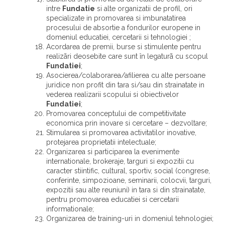
intre
Fundatie
si alte organizatii de profil, ori
specializate in promovarea si imbunatatirea
procesului de absortie a fondurilor europene in
domeniul educatiei, cercetarii si tehnologiei ;
Acordarea de premii, burse si stimulente pentru
realizãri deosebite care sunt în legaturã cu scopul
Fundatiei
;
Asocierea/colaborarea/afilierea cu alte persoane
juridice non profit din tara si/sau din strainatate in
vederea realizarii scopului si obiectivelor
Fundatiei
;
Promovarea conceptului de competitivitate
economica prin inovare si cercetare – dezvoltare;
Stimularea si promovarea activitatilor inovative,
protejarea proprietatii intelectuale;
Organizarea si participarea la evenimente
internationale, brokeraje, targuri si expozitii cu
caracter stiintific, cultural, sportiv, social (congrese,
conferinte, simpozioane, seminarii, colocvii, targuri,
expozitii sau alte reuniuni) in tara si din strainatate,
pentru promovarea educatiei si cercetarii
informationale;
Organizarea de training-uri in domeniul tehnologiei;