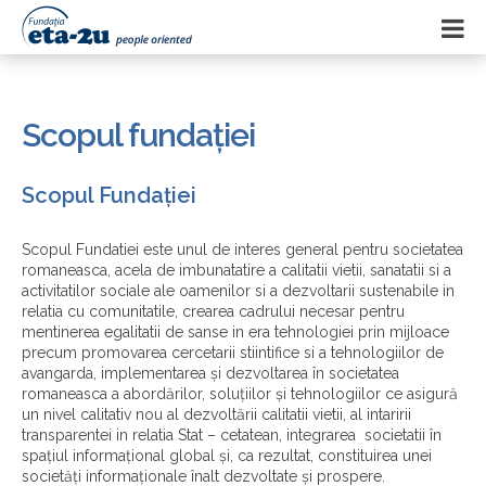
Scopul fundației
Scopul Fundației
Scopul Fundatiei este unul de interes general pentru societatea
romaneasca, acela de imbunatatire a calitatii vietii, sanatatii si a
activitatilor sociale ale oamenilor si a dezvoltarii sustenabile in
relatia cu comunitatile, crearea cadrului necesar pentru
mentinerea egalitatii de sanse in era tehnologiei prin mijloace
precum promovarea cercetarii stiintifice si a tehnologiilor de
avangarda, implementarea şi dezvoltarea în societatea
romaneasca a abordărilor, soluţiilor şi tehnologiilor ce asigură
un nivel calitativ nou al dezvoltării calitatii vietii, al intaririi
transparentei in relatia Stat – cetatean, integrarea societatii în
spaţiul informaţional global şi, ca rezultat, constituirea unei
societăţi informaţionale înalt dezvoltate şi prospere.