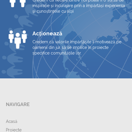
Credem că fiecare dintre noi poate fi o sursă de
inspirație și încurajare prin a împărtăși experiența
și cunoștințele cu alții
Acționează
Credem că valorile împărtășite îi motivează pe
oamenii din jur să se implice în proiecte
specifice comunitățile lor.
NAVIGARE
Acasă
Proiecte