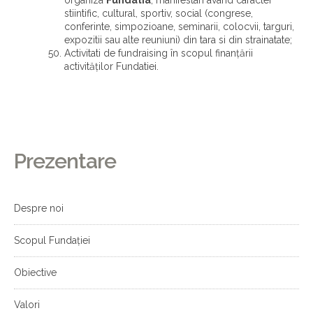
organiza
Fundatia
, manifestari avand caracter
stiintific, cultural, sportiv, social (congrese,
conferinte, simpozioane, seminarii, colocvii, targuri,
expozitii sau alte reuniuni) din tara si din strainatate;
Activitati de fundraising în scopul finanţării
activităţilor Fundatiei.
Prezentare
Despre noi
Scopul Fundației
Obiective
Valori